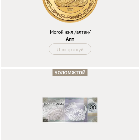
Могой жил /алтан/
Алт
Дэлгэрэнгүй
БОЛОМЖТОЙ