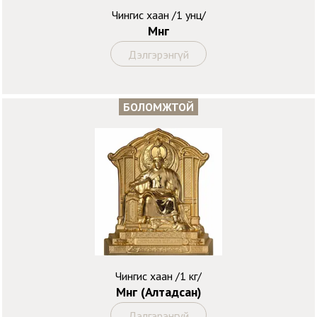
Чингис хаан /1 унц/
Мөнгө
Дэлгэрэнгүй
БОЛОМЖТОЙ
Чингис хаан /1 кг/
Мөнгө (Алтадсан)
Дэлгэрэнгүй