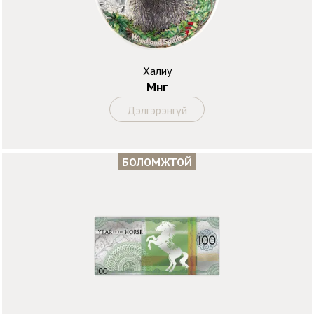
Халиу
Мөнгө
Дэлгэрэнгүй
БОЛОМЖТОЙ