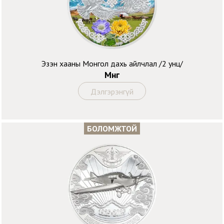
Эзэн хааны Монгол дахь айлчлал /2 унц/
Мөнгө
Дэлгэрэнгүй
БОЛОМЖТОЙ