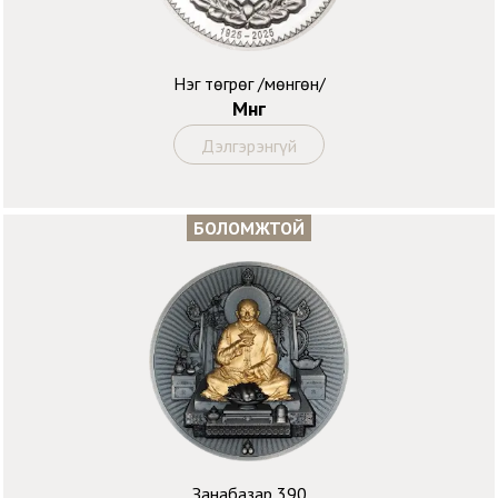
Нэг төгрөг /мөнгөн/
Мөнгө
Дэлгэрэнгүй
БОЛОМЖТОЙ
Занабазар 390