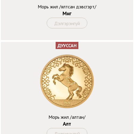
Морь жил /ялтсан дэвсгэрт/
Мөнгө
Дэлгэрэнгүй
ДУУССАН
Морь жил /алтан/
Алт
Дэлгэрэнгүй