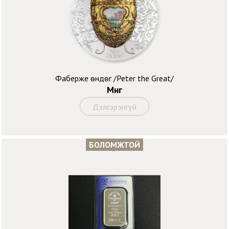
Фаберже өндөг /Peter the Great/
Мөнгө
Дэлгэрэнгүй
БОЛОМЖТОЙ