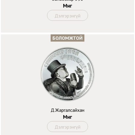
Мөнгө
Дэлгэрэнгүй
БОЛОМЖТОЙ
Д.Жаргалсайхан
Мөнгө
Дэлгэрэнгүй