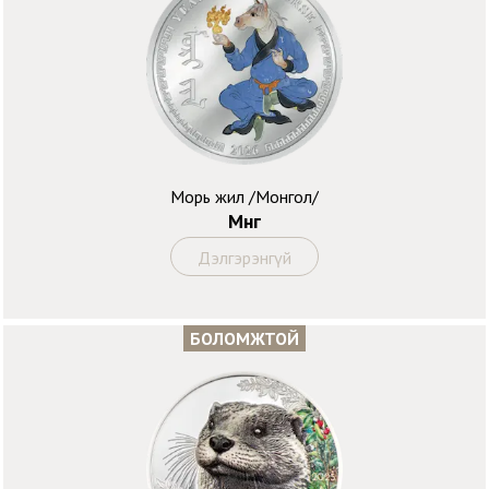
Морь жил /Монгол/
Мөнгө
Дэлгэрэнгүй
БОЛОМЖТОЙ