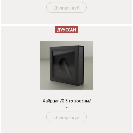
Дэлгэрэнгүй
ДУУССАН
Хайрцаг /0.5 гр зоосны/
-
Дэлгэрэнгүй