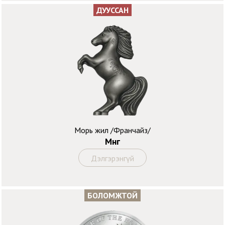
ДУУССАН
Морь жил /Франчайз/
Мөнгө
Дэлгэрэнгүй
БОЛОМЖТОЙ