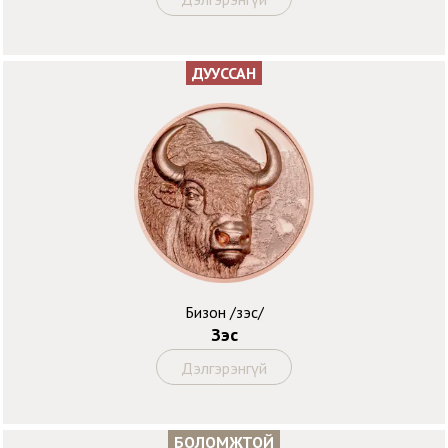
ДУУССАН
Бизон /зэс/
Зэс
Дэлгэрэнгүй
БОЛОМЖТОЙ