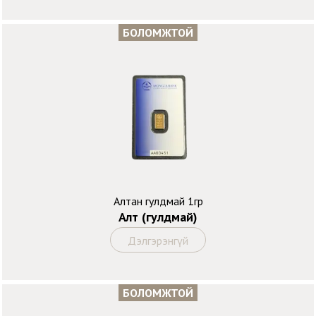
БОЛОМЖТОЙ
Алтан гулдмай 1гр
Алт (гулдмай)
Дэлгэрэнгүй
БОЛОМЖТОЙ